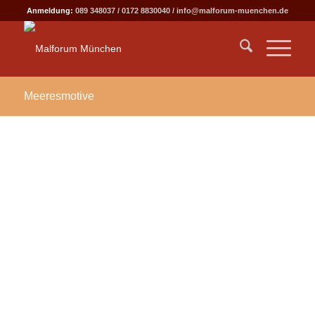
Anmeldung:
089 348037
/
0172 8830040
/
info@malforum-muenchen.de
Meeresmotive