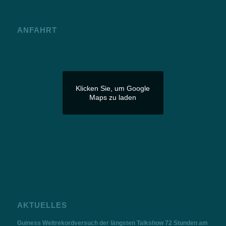
ANFAHRT
Klicken Sie, um Google
Maps zu laden
AKTUELLES
Guiness Weltrekordversuch der längsten Talkshow 72 Stunden am