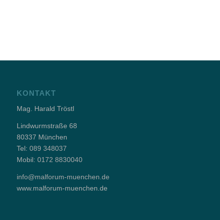
KONTAKT
Mag. Harald Tröstl
Lindwurmstraße 68
80337 München
Tel:
089 348037
Mobil:
0172 8830040
info@malforum-muenchen.de
www.malforum-muenchen.de