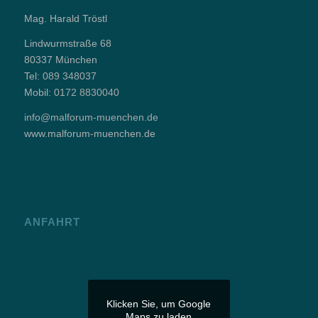
Mag. Harald Tröstl
Lindwurmstraße 68
80337 München
Tel:
089 348037
Mobil:
0172 8830040
info@malforum-muenchen.de
www.malforum-muenchen.de
ANFAHRT
Klicken Sie, um Google
Maps zu laden