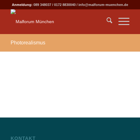
Anmeldung:
089 348037
/
0172 8830040
/
info@malforum-muenchen.de
Photorealismus
KONTAKT