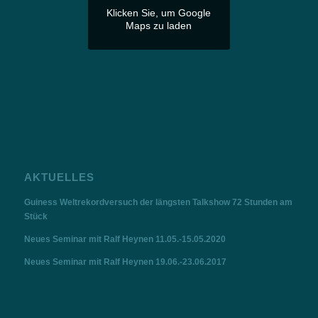
Klicken Sie, um Google
Maps zu laden
AKTUELLES
Guiness Weltrekordversuch der längsten Talkshow 72 Stunden am
Stück
Neues Seminar mit Ralf Heynen 11.05.-15.05.2020
Neues Seminar mit Ralf Heynen 19.06.-23.06.2017