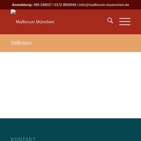
Anmeldung:
089 348037
/
0172 8830040
/
info@malforum-muenchen.de
Stillleben
KONTAKT