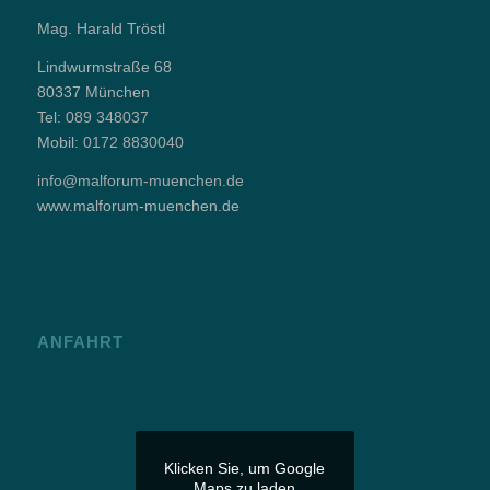
Mag. Harald Tröstl
Lindwurmstraße 68
80337 München
Tel:
089 348037
Mobil:
0172 8830040
info@malforum-muenchen.de
www.malforum-muenchen.de
ANFAHRT
Klicken Sie, um Google
Maps zu laden