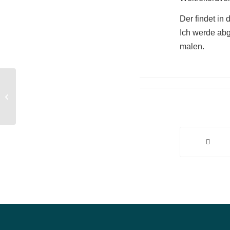
Der findet in
Ich werde abg
malen.
Neues Seminar mit Ralf Heynen
11.05.-15.05.2020