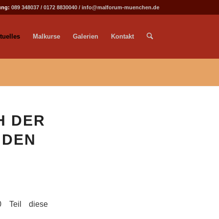
ung:
089 348037
/
0172 8830040
/
info@malforum-muenchen.de
tuelles
Malkurse
Galerien
Kontakt
H DER
NDEN
 Teil diese