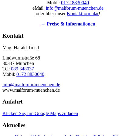
Mobil:
0172 8830040
eMail:
info@malforum-muenchen.de
oder über unser
Kontaktformular
!
→ Preise & Informationen
Kontakt
Mag. Harald Tröstl
Lindwurmstraße 68
80337 München
Tel:
089 348037
Mobil:
0172 8830040
info@malforum-muenchen.de
www.malforum-muenchen.de
Anfahrt
Klicken Sie, um Google Maps zu laden
Aktuelles