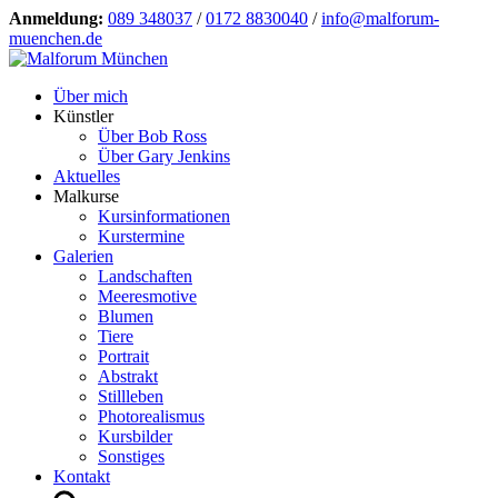
Anmeldung:
089 348037
/
0172 8830040
/
info@malforum-
muenchen.de
Über mich
Künstler
Über Bob Ross
Über Gary Jenkins
Aktuelles
Malkurse
Kursinformationen
Kurstermine
Galerien
Landschaften
Meeresmotive
Blumen
Tiere
Portrait
Abstrakt
Stillleben
Photorealismus
Kursbilder
Sonstiges
Kontakt