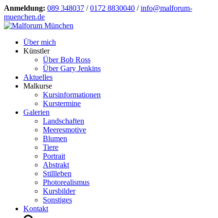
Anmeldung:
089 348037
/
0172 8830040
/
info@malforum-
muenchen.de
Über mich
Künstler
Über Bob Ross
Über Gary Jenkins
Aktuelles
Malkurse
Kursinformationen
Kurstermine
Galerien
Landschaften
Meeresmotive
Blumen
Tiere
Portrait
Abstrakt
Stillleben
Photorealismus
Kursbilder
Sonstiges
Kontakt