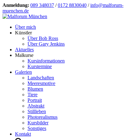
Anmeldung:
089 348037
/
0172 8830040
/
info@malforum-
muenchen.de
Über mich
Künstler
Über Bob Ross
Über Gary Jenkins
Aktuelles
Malkurse
Kursinformationen
Kurstermine
Galerien
Landschaften
Meeresmotive
Blumen
Tiere
Portrait
Abstrakt
Stillleben
Photorealismus
Kursbilder
Sonstiges
Kontakt