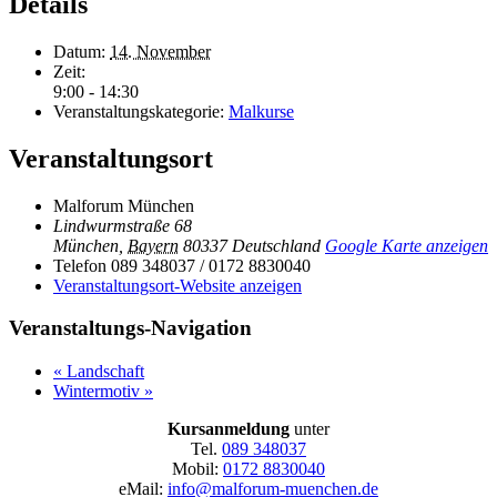
Details
Datum:
14. November
Zeit:
9:00 - 14:30
Veranstaltungskategorie:
Malkurse
Veranstaltungsort
Malforum München
Lindwurmstraße 68
München
,
Bayern
80337
Deutschland
Google Karte anzeigen
Telefon
089 348037 / 0172 8830040
Veranstaltungsort-Website anzeigen
Veranstaltungs-Navigation
«
Landschaft
Wintermotiv
»
Kursanmeldung
unter
Tel.
089 348037
Mobil:
0172 8830040
eMail:
info@malforum-muenchen.de