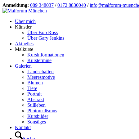
Anmeldung:
089 348037
/
0172 8830040
/
info@malforum-muench
Über mich
Künstler
Über Bob Ross
Über Gary Jenkins
Aktuelles
Malkurse
Kursinformationen
Kurstermine
Galerien
Landschaften
Meeresmotive
Blumen
Tiere
Portrait
Abstrakt
Stillleben
Photorealismus
Kursbilder
Sonstiges
Kontakt
Suche