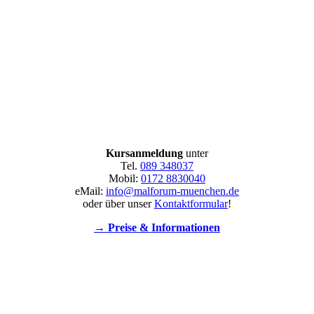
Kursanmeldung
unter
Tel.
089 348037
Mobil:
0172 8830040
eMail:
info@malforum-muenchen.de
oder über unser
Kontaktformular
!
→ Preise & Informationen