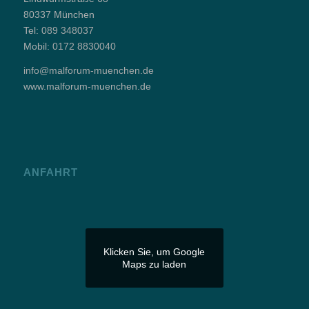
80337 München
Tel:
089 348037
Mobil:
0172 8830040
info@malforum-muenchen.de
www.malforum-muenchen.de
ANFAHRT
Klicken Sie, um Google
Maps zu laden