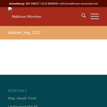
Anmeldung:
089 348037
/
0172 8830040
/
info@malforum-muenchen.de
abstrakt_img_2137
KONTAKT
Mag. Harald Tröstl
Lindwurmstraße 68