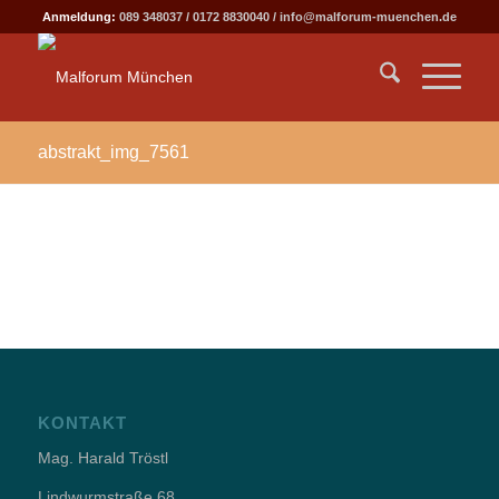
Anmeldung:
089 348037
/
0172 8830040
/
info@malforum-muenchen.de
abstrakt_img_7561
KONTAKT
Mag. Harald Tröstl
Lindwurmstraße 68