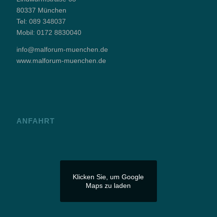
80337 München
Tel:
089 348037
Mobil:
0172 8830040
info@malforum-muenchen.de
www.malforum-muenchen.de
ANFAHRT
Klicken Sie, um Google
Maps zu laden