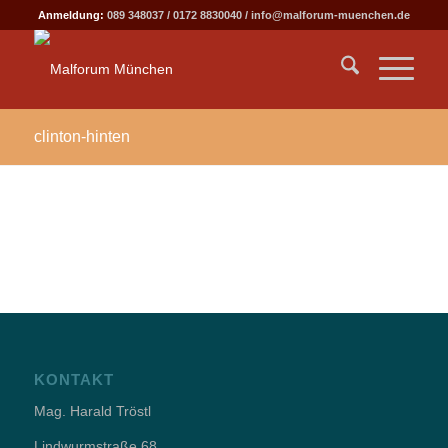
Anmeldung:
089 348037
/
0172 8830040
/
info@malforum-muenchen.de
clinton-hinten
KONTAKT
Mag. Harald Tröstl
Lindwurmstraße 68