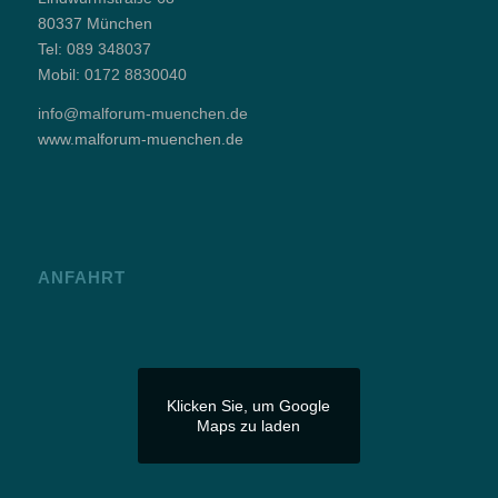
80337 München
Tel:
089 348037
Mobil:
0172 8830040
info@malforum-muenchen.de
www.malforum-muenchen.de
ANFAHRT
Klicken Sie, um Google
Maps zu laden