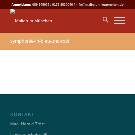
Anmeldung:
089 348037
/
0172 8830040
/
info@malforum-muenchen.de
symphonie-in-blau-und-rost
KONTAKT
Mag. Harald Tröstl
Lindwurmstraße 68