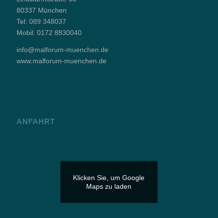
80337 München
Tel:
089 348037
Mobil:
0172 8830040
info@malforum-muenchen.de
www.malforum-muenchen.de
ANFAHRT
Klicken Sie, um Google
Maps zu laden