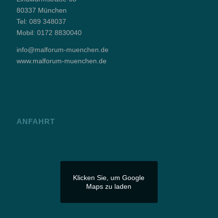
80337 München
Tel:
089 348037
Mobil:
0172 8830040
info@malforum-muenchen.de
www.malforum-muenchen.de
ANFAHRT
Klicken Sie, um Google
Maps zu laden