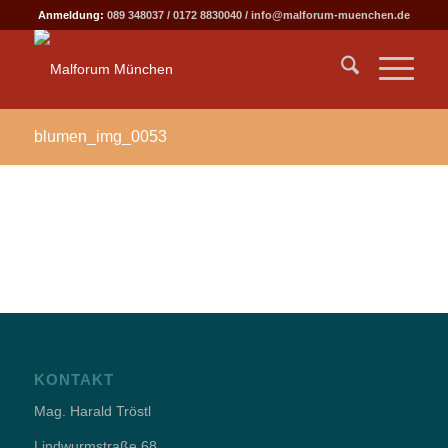
Anmeldung:
089 348037
/
0172 8830040
/
info@malforum-muenchen.de
blumen_img_0053
KONTAKT
Mag. Harald Tröstl
Lindwurmstraße 68