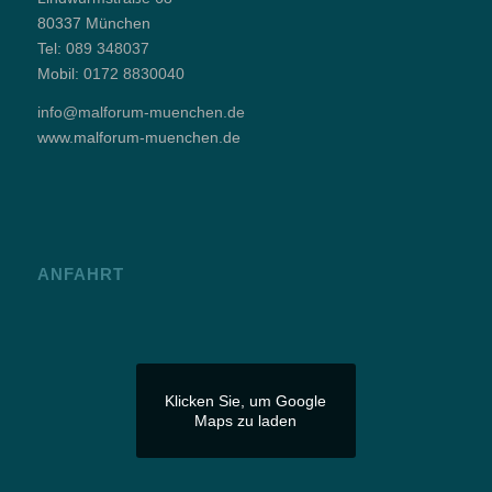
80337 München
Tel:
089 348037
Mobil:
0172 8830040
info@malforum-muenchen.de
www.malforum-muenchen.de
ANFAHRT
Klicken Sie, um Google
Maps zu laden