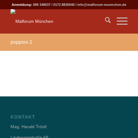
Anmeldung:
089 348037
/
0172 8830040
/
info@malforum-muenchen.de
poppies-1
KONTAKT
Mag. Harald Tröstl
Lindwurmstraße 68