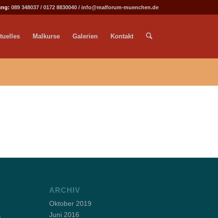
ung:
089 348037
/
0172 8830040
/
info@malforum-muenchen.de
tuelles
Malkurse
Galerien
Kontakt
ARCHIV
Oktober 2019
Juni 2016
m