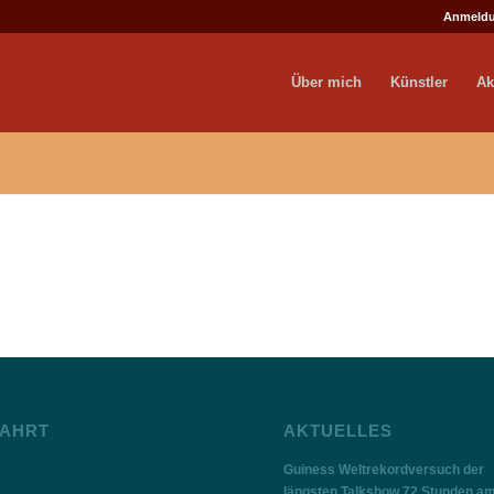
Anmeld
Über mich
Künstler
Ak
AHRT
AKTUELLES
Guiness Weltrekordversuch der
längsten Talkshow 72 Stunden a