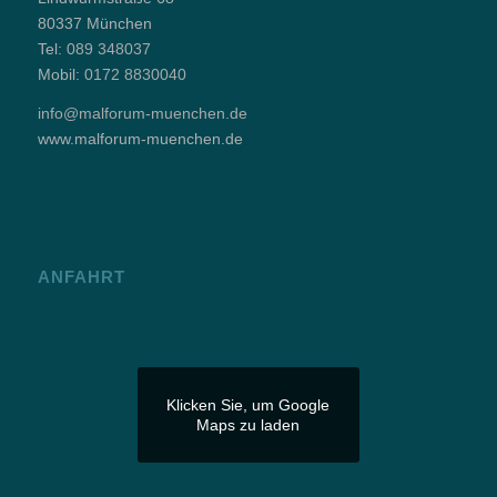
80337 München
Tel:
089 348037
Mobil:
0172 8830040
info@malforum-muenchen.de
www.malforum-muenchen.de
ANFAHRT
Klicken Sie, um Google
Maps zu laden