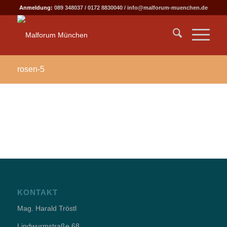
Anmeldung:
089 348037
/
0172 8830040
/
info@malforum-muenchen.de
rosen-5
KONTAKT
Mag. Harald Tröstl
Lindwurmstraße 68