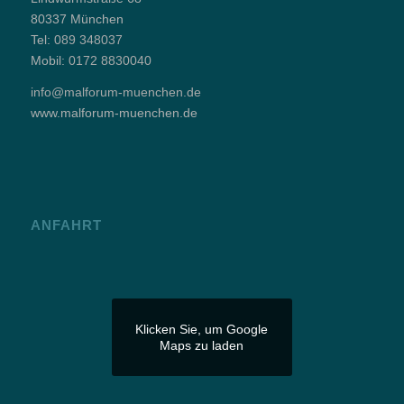
80337 München
Tel:
089 348037
Mobil:
0172 8830040
info@malforum-muenchen.de
www.malforum-muenchen.de
ANFAHRT
Klicken Sie, um Google
Maps zu laden