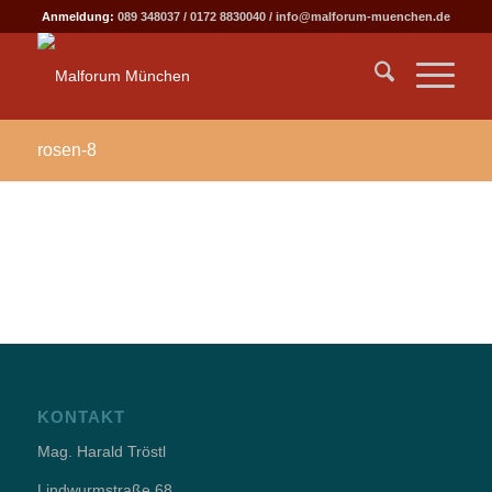
Anmeldung:
089 348037
/
0172 8830040
/
info@malforum-muenchen.de
rosen-8
KONTAKT
Mag. Harald Tröstl
Lindwurmstraße 68