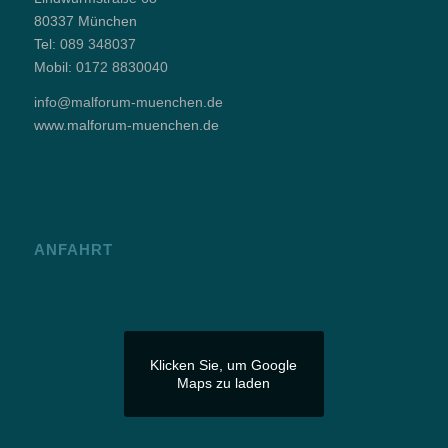
80337 München
Tel:
089 348037
Mobil:
0172 8830040
info@malforum-muenchen.de
www.malforum-muenchen.de
ANFAHRT
Klicken Sie, um Google
Maps zu laden