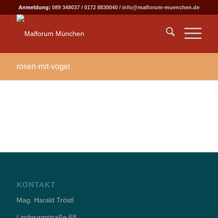
Anmeldung:
089 348037
/
0172 8830040
/
info@malforum-muenchen.de
rosen-mit-vogel
KONTAKT
Mag. Harald Tröstl
Lindwurmstraße 68