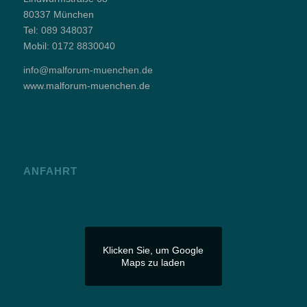
80337 München
Tel:
089 348037
Mobil:
0172 8830040
info@malforum-muenchen.de
www.malforum-muenchen.de
ANFAHRT
Klicken Sie, um Google
Maps zu laden