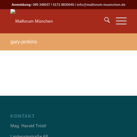
Anmeldung:
089 348037
/
0172 8830040
/
info@malforum-muenchen.de
gary-jenkins
KONTAKT
Mag. Harald Tröstl
Lindwurmstraße 68