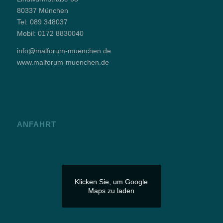
80337 München
Tel:
089 348037
Mobil:
0172 8830040
info@malforum-muenchen.de
www.malforum-muenchen.de
ANFAHRT
Klicken Sie, um Google
Maps zu laden