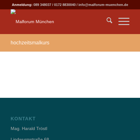
Anmeldung:
089 348037
/
0172 8830040
/
info@malforum-muenchen.de
hochzeitsmalkurs
KONTAKT
Mag. Harald Tröstl
Lindwurmstraße 68