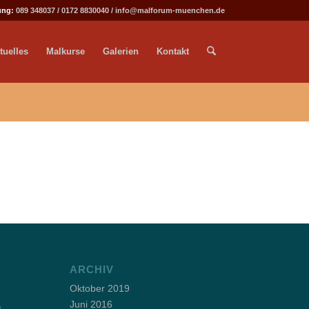
ung:
089 348037
/
0172 8830040
/
info@malforum-muenchen.de
tuelles
Malkurse
Galerien
Kontakt
ARCHIV
Oktober 2019
Juni 2016
m