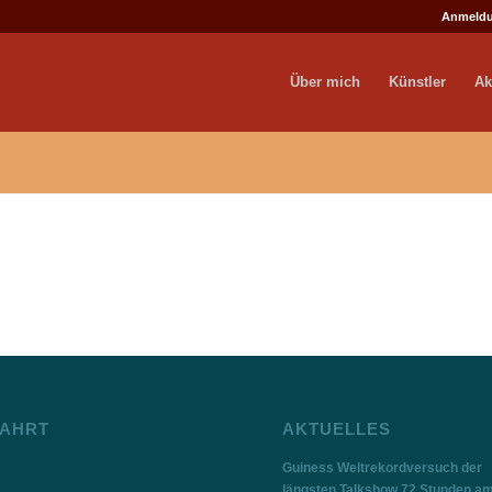
Anmeld
Über mich
Künstler
Ak
AHRT
AKTUELLES
Guiness Weltrekordversuch der
längsten Talkshow 72 Stunden a