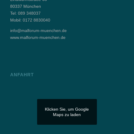
80337 München
Tel:
089 348037
Mobil:
0172 8830040
info@malforum-muenchen.de
www.malforum-muenchen.de
ANFAHRT
Klicken Sie, um Google
Maps zu laden