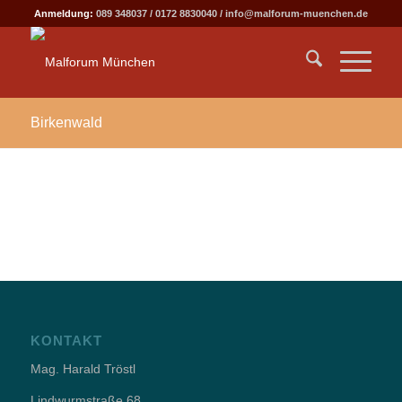
Anmeldung:
089 348037
/
0172 8830040
/
info@malforum-muenchen.de
Birkenwald
KONTAKT
Mag. Harald Tröstl
Lindwurmstraße 68