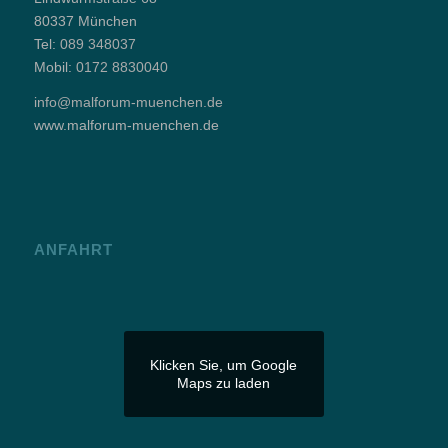
80337 München
Tel:
089 348037
Mobil:
0172 8830040
info@malforum-muenchen.de
www.malforum-muenchen.de
ANFAHRT
Klicken Sie, um Google
Maps zu laden