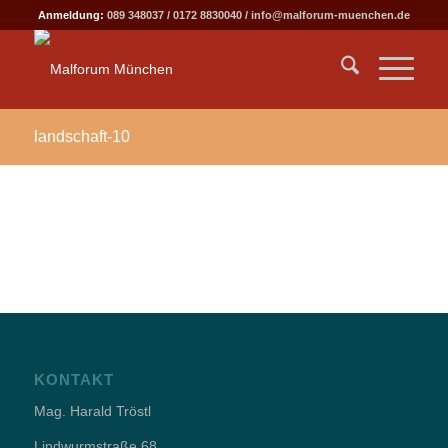
Anmeldung:
089 348037
/
0172 8830040
/
info@malforum-muenchen.de
landschaft-10
KONTAKT
Mag. Harald Tröstl
Lindwurmstraße 68