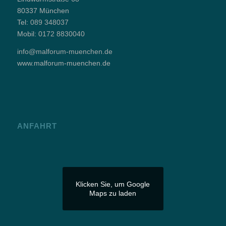
80337 München
Tel:
089 348037
Mobil:
0172 8830040
info@malforum-muenchen.de
www.malforum-muenchen.de
ANFAHRT
Klicken Sie, um Google
Maps zu laden