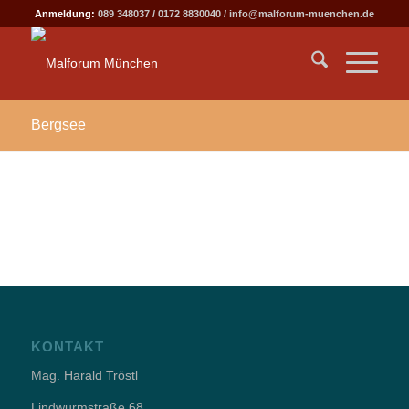
Anmeldung:
089 348037
/
0172 8830040
/
info@malforum-muenchen.de
Bergsee
KONTAKT
Mag. Harald Tröstl
Lindwurmstraße 68