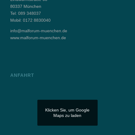
80337 München
Tel:
089 348037
Mobil:
0172 8830040
info@malforum-muenchen.de
www.malforum-muenchen.de
ANFAHRT
Klicken Sie, um Google
Maps zu laden