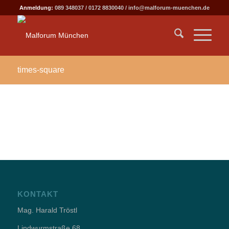
Anmeldung:
089 348037
/
0172 8830040
/
info@malforum-muenchen.de
times-square
KONTAKT
Mag. Harald Tröstl
Lindwurmstraße 68