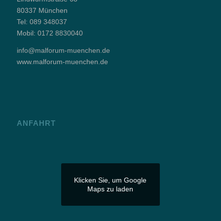
80337 München
Tel:
089 348037
Mobil:
0172 8830040
info@malforum-muenchen.de
www.malforum-muenchen.de
ANFAHRT
Klicken Sie, um Google
Maps zu laden