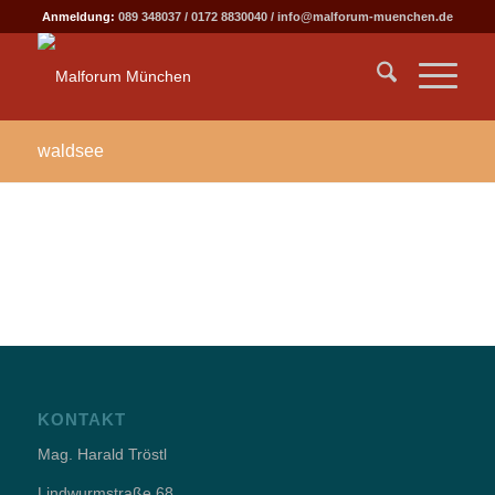
Anmeldung:
089 348037
/
0172 8830040
/
info@malforum-muenchen.de
waldsee
KONTAKT
Mag. Harald Tröstl
Lindwurmstraße 68