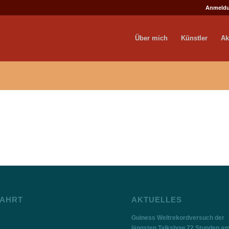
Anmeld
Über mich
Künstler
Ak
AHRT
AKTUELLES
Guiness Weltrekordversuch der
längsten Talkshow 72 Stunden a