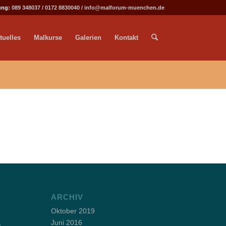
ung:
089 348037
/
0172 8830040
/
info@malforum-muenchen.de
tuelles
Malkurse
Galerien
Kontakt
ARCHIV
Oktober 2019
Juni 2016
m