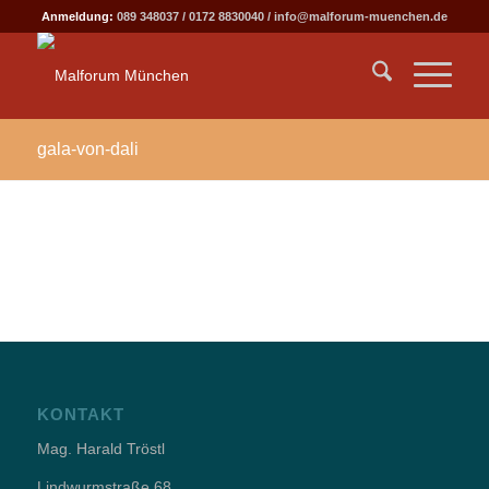
Anmeldung:
089 348037
/
0172 8830040
/
info@malforum-muenchen.de
gala-von-dali
KONTAKT
Mag. Harald Tröstl
Lindwurmstraße 68