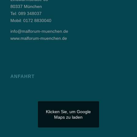
80337 München
Tel:
089 348037
Mobil:
0172 8830040
info@malforum-muenchen.de
www.malforum-muenchen.de
ANFAHRT
Klicken Sie, um Google
Maps zu laden