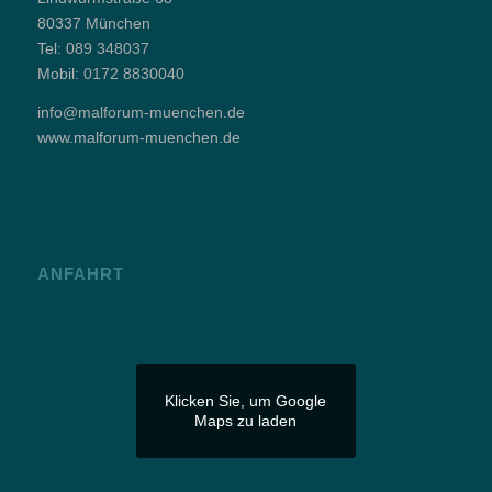
80337 München
Tel:
089 348037
Mobil:
0172 8830040
info@malforum-muenchen.de
www.malforum-muenchen.de
ANFAHRT
Klicken Sie, um Google
Maps zu laden