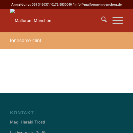
Anmeldung:
089 348037
/
0172 8830040
/
info@malforum-muenchen.de
lonesome-clint
KONTAKT
Mag. Harald Tröstl
Lindwurmstraße 68