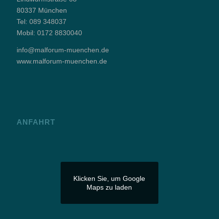
80337 München
Tel:
089 348037
Mobil:
0172 8830040
info@malforum-muenchen.de
www.malforum-muenchen.de
ANFAHRT
Klicken Sie, um Google
Maps zu laden