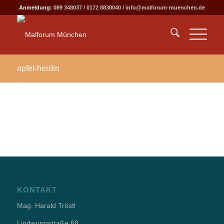
Anmeldung:
089 348037
/
0172 8830040
/
info@malforum-muenchen.de
apfel-herdin
KONTAKT
Mag. Harald Tröstl
Lindwurmstraße 68