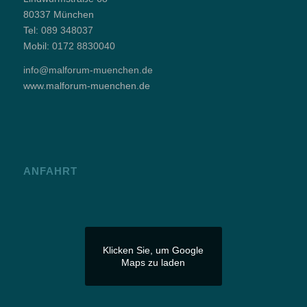
80337 München
Tel:
089 348037
Mobil:
0172 8830040
info@malforum-muenchen.de
www.malforum-muenchen.de
ANFAHRT
Klicken Sie, um Google
Maps zu laden