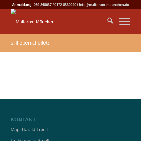
Anmeldung:
089 348037
/
0172 8830040
/
info@malforum-muenchen.de
stillleben-cheifetz
KONTAKT
Mag. Harald Tröstl
Lindwurmstraße 68