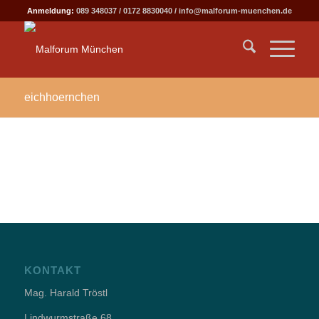
Anmeldung:
089 348037
/
0172 8830040
/
info@malforum-muenchen.de
eichhoernchen
KONTAKT
Mag. Harald Tröstl
Lindwurmstraße 68