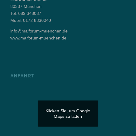
80337 München
Tel:
089 348037
Mobil:
0172 8830040
info@malforum-muenchen.de
www.malforum-muenchen.de
ANFAHRT
Klicken Sie, um Google
Maps zu laden