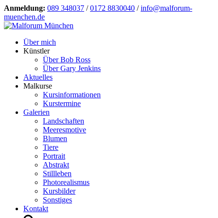
Anmeldung:
089 348037
/
0172 8830040
/
info@malforum-
muenchen.de
Über mich
Künstler
Über Bob Ross
Über Gary Jenkins
Aktuelles
Malkurse
Kursinformationen
Kurstermine
Galerien
Landschaften
Meeresmotive
Blumen
Tiere
Portrait
Abstrakt
Stillleben
Photorealismus
Kursbilder
Sonstiges
Kontakt