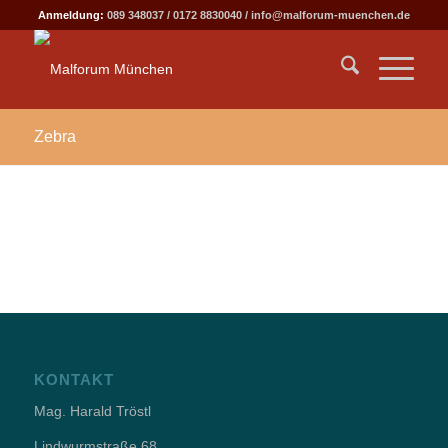
Anmeldung:
089 348037
/
0172 8830040
/
info@malforum-muenchen.de
Zebra
KONTAKT
Mag. Harald Tröstl
Lindwurmstraße 68