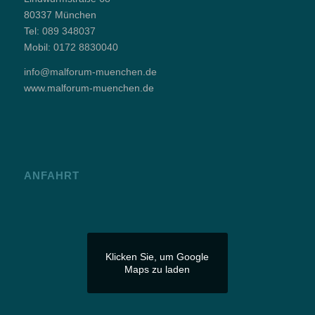
80337 München
Tel:
089 348037
Mobil:
0172 8830040
info@malforum-muenchen.de
www.malforum-muenchen.de
ANFAHRT
Klicken Sie, um Google
Maps zu laden