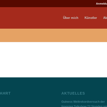
Anmeld
Über mich
Künstler
Ak
AHRT
AKTUELLES
Guiness Weltrekordversuch der
längsten Talkshow 72 Stunden a