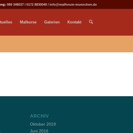
ung:
089 348037
/
0172 8830040
/
info@malforum-muenchen.de
tuelles
Malkurse
Galerien
Kontakt
ARCHIV
Oktober 2019
Juni 2016
m