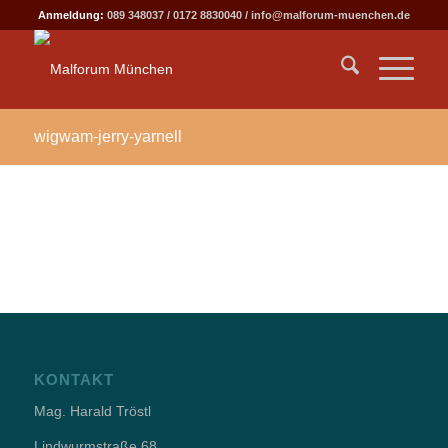
Anmeldung:
089 348037
/
0172 8830040
/
info@malforum-muenchen.de
wigwam-jerry-yarnell
KONTAKT
Mag. Harald Tröstl
Lindwurmstraße 68