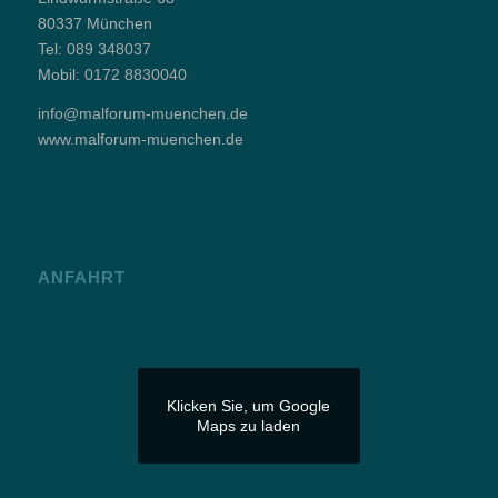
80337 München
Tel:
089 348037
Mobil:
0172 8830040
info@malforum-muenchen.de
www.malforum-muenchen.de
ANFAHRT
Klicken Sie, um Google
Maps zu laden