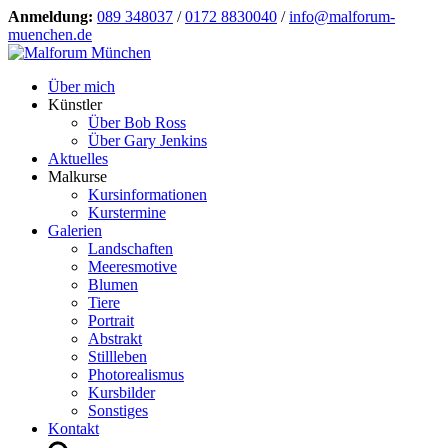
Anmeldung:
089 348037
/
0172 8830040
/
info@malforum-
muenchen.de
Über mich
Künstler
Über Bob Ross
Über Gary Jenkins
Aktuelles
Malkurse
Kursinformationen
Kurstermine
Galerien
Landschaften
Meeresmotive
Blumen
Tiere
Portrait
Abstrakt
Stillleben
Photorealismus
Kursbilder
Sonstiges
Kontakt