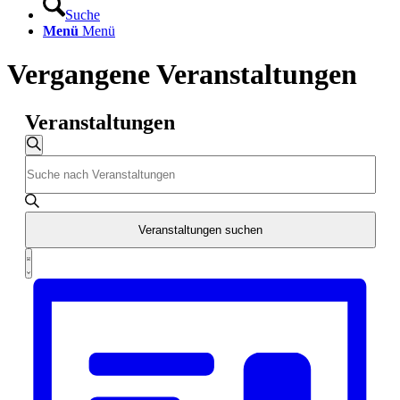
Suche
Menü
Menü
Vergangene Veranstaltungen
Veranstaltungen
Veranstaltungen
Suche
Bitte
Suche
Schlüsselwort
und
eingeben.
Suche
Ansichten,
nach
Veranstaltungen suchen
Navigation
Veranstaltungen
Veranstaltung
Schlüsselwort.
Liste
Ansichten-
Navigation